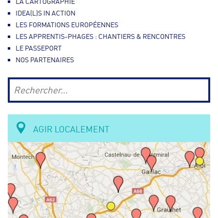
LA CARTOGRAPHIE
IDEA(L)S IN ACTION
LES FORMATIONS EUROPÉENNES
LES APPRENTIS-PHAGES : CHANTIERS & RENCONTRES
LE PASSEPORT
NOS PARTENAIRES
R
e
F
c
h
O
AGIR LOCALEMENT
e
r
R
c
h
M
e
r
U