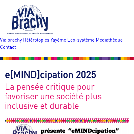
Jump to navigation
Via brachy
Hétérotopies
Yayème Eco-système
Médiathèque
M
Contact
e
n
e[MIND]cipation 2025
La pensée critique pour
u
favoriser une société plus
p
inclusive et durable
r
i