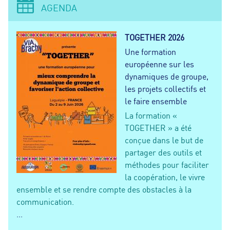
AGENDA
TOGETHER 2026
Une formation
européenne sur les
dynamiques de groupe,
les projets collectifs et
le faire ensemble
La formation «
TOGETHER » a été
conçue dans le but de
partager des outils et
méthodes pour faciliter
la coopération, le vivre
ensemble et se rendre compte des obstacles à la
communication.
...