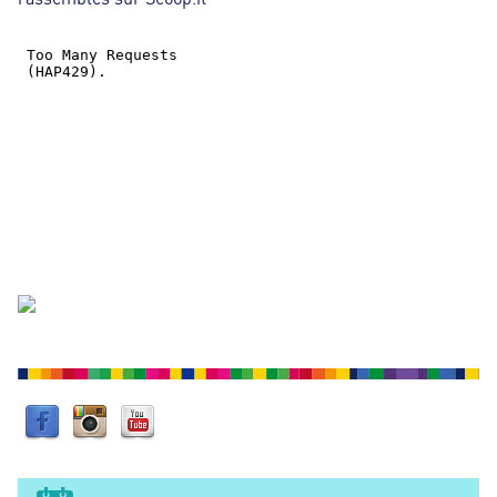
H
E
R
C
H
E