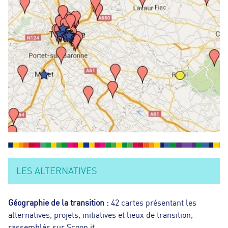
L
A
I
R
E
D
E
R
LES ALTERNATIVES
E
Géographie de la transition :
42 cartes présentant les
alternatives, projets, initiatives et lieux de transition,
C
rassemblés sur Scoop.it