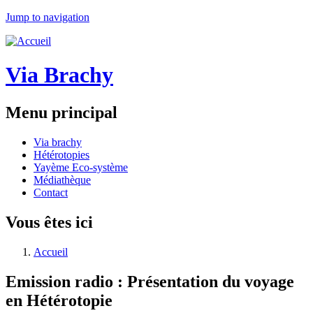
Jump to navigation
Via Brachy
Menu principal
Via brachy
Hétérotopies
Yayème Eco-système
Médiathèque
Contact
Vous êtes ici
Accueil
Emission radio : Présentation du voyage
en Hétérotopie